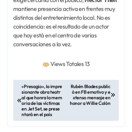
mantiene presencia activa en frentes muy
distintos del entretenimiento local. No es
coincidencia: es el resultado de un actor
que hoy está en el centro de varias
conversaciones a la vez.
Views Totales 13
N
«Presagio», la impre
Rubén Blades public
sionante obra teatr
ó en FB emotivo y e
a
al que honra la mem
xtenso mensaje en
v
oria de las víctimas
honor a Willie Colón
en Jet Set, se prese
e
ntará en el país
g