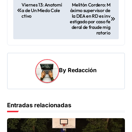
N
Viernes 13: Anatomí
Melitón Cordero: M
a de Un Miedo Cole
áximo supervisor de
a
ctivo
la DEA en RD es inv
v
estigado por caso fe
deral de fraude mig
e
ratorio
g
a
c
i
By
Redacción
ó
n
d
Entradas relacionadas
e
e
n