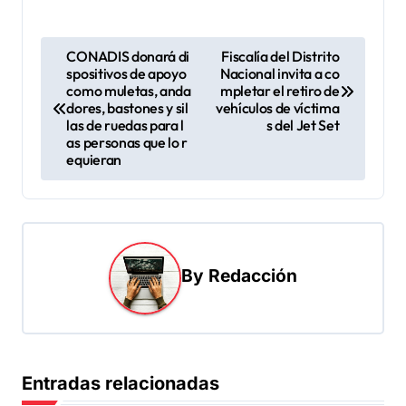
N
CONADIS donará di
Fiscalía del Distrito
spositivos de apoyo
Nacional invita a co
a
como muletas, anda
mpletar el retiro de
v
dores, bastones y sil
vehículos de víctima
las de ruedas para l
s del Jet Set
e
as personas que lo r
equieran
g
a
c
i
By
Redacción
ó
n
d
e
Entradas relacionadas