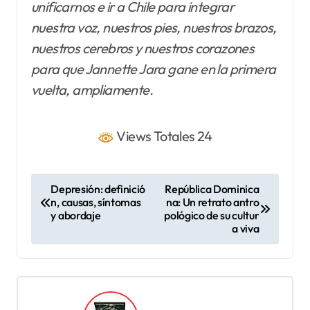
unificarnos e ir a Chile para integrar
nuestra voz, nuestros pies, nuestros brazos,
nuestros cerebros y nuestros corazones
para que Jannette Jara gane en la primera
vuelta, ampliamente.
Views Totales 24
N
Depresión: definició
República Dominica
n, causas, síntomas
na: Un retrato antro
a
y abordaje
pológico de su cultur
v
a viva
e
g
a