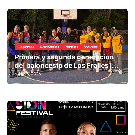
Deportes
Nacionales
Perfiles
Sociales
Primera y segunda generación
del baloncesto de Los Frailes I
fortalecen la hermandad en
Ago 6, 2026
histórico reencuentro