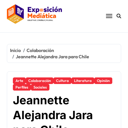
Ir
al
contenido
Inicio
Colaboración
Jeannette Alejandra Jara para Chile
Arte
Colaboración
Cultura
Literatura
Opinión
Perfiles
Sociales
Jeannette
Alejandra Jara