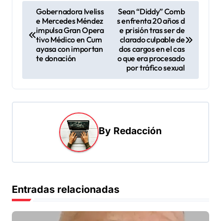
N
Gobernadora Iveliss
Sean “Diddy” Comb
e Mercedes Méndez
s enfrenta 20 años d
a
impulsa Gran Opera
e prisión tras ser de
v
tivo Médico en Cum
clarado culpable de
ayasa con importan
dos cargos en el cas
e
te donación
o que era procesado
por tráfico sexual
g
a
c
i
By
Redacción
ó
n
d
e
Entradas relacionadas
e
n