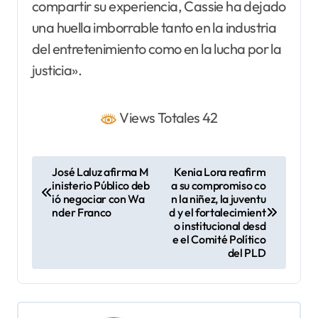
compartir su experiencia, Cassie ha dejado
una huella imborrable tanto en la industria
del entretenimiento como en la lucha por la
justicia».
Views Totales 42
N
José Laluz afirma M
Kenia Lora reafirm
inisterio Público deb
a su compromiso co
a
ió negociar con Wa
n la niñez, la juventu
v
nder Franco
d y el fortalecimient
o institucional desd
e
e el Comité Político
del PLD
g
a
c