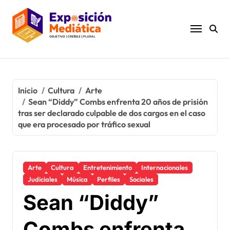
Ir
al
contenido
Inicio
Cultura
Arte
Sean “Diddy” Combs enfrenta 20 años de prisión
tras ser declarado culpable de dos cargos en el caso
que era procesado por tráfico sexual
Arte
Cultura
Entretenimiento
Internacionales
Judiciales
Música
Perfiles
Sociales
Sean “Diddy”
Combs enfrenta