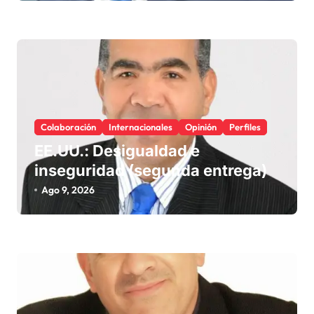
global
Colaboración
Internacionales
Opinión
Perfiles
EE.UU.: Desigualdad e
inseguridad (segunda entrega)
Ago 9, 2026