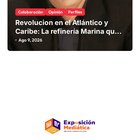
Colaboración
Opinión
Perfiles
Revolucion en el Atlántico y
Caribe: La refinería Marina que
promete salvar nuestras playas
Ago 9, 2026
del sargazo