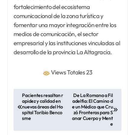
fortalecimiento del ecosistema
comunicacional de la zona turística y
fomentar una mayor integración entre los
medios de comunicación, el sector
empresarial y las instituciones vinculadas al
desarrollo de la provincia La Altagracia.
Views Totales 23
N
Pacientes resaltan r
De La Romana a Fil
apidez y calidad en
adelfia: El Camino d
a
nuevas áreas del Ho
e un Médico que Cru
v
spital Toribio Benco
zó Fronteras para S
sme
anar Cuerpo y Ment
e
e
g