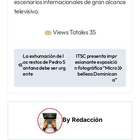
escenarios internacionales de gran alcance
televisivo.
Views Totales 35
N
La exhumación de l
ITSC presenta impr
os restos de Pedro S
esionante exposició
a
antana debe ser urg
n fotográfica “Micro
v
ente
belleza Dominican
a”
e
g
a
c
By
Redacción
i
ó