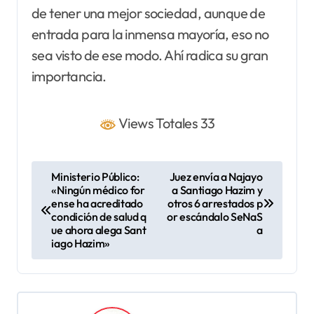
de tener una mejor sociedad, aunque de
entrada para la inmensa mayoría, eso no
sea visto de ese modo. Ahí radica su gran
importancia.
Views Totales 33
N
Ministerio Público:
Juez envía a Najayo
«Ningún médico for
a Santiago Hazim y
a
ense ha acreditado
otros 6 arrestados p
v
condición de salud q
or escándalo SeNaS
ue ahora alega Sant
a
e
iago Hazim»
g
a
c