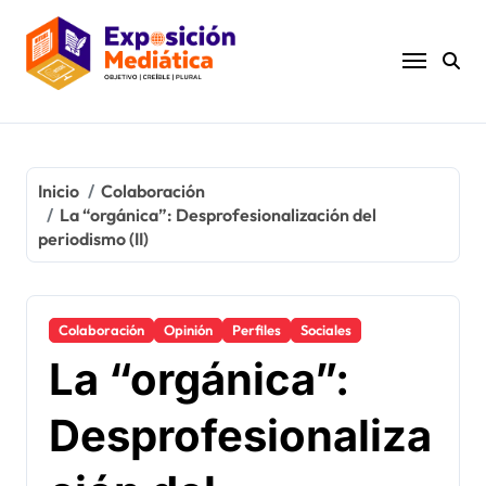
Ir
al
contenido
Inicio
Colaboración
La “orgánica”: Desprofesionalización del
periodismo (II)
Colaboración
Opinión
Perfiles
Sociales
La “orgánica”:
Desprofesionaliza