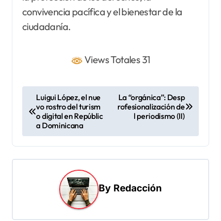
convivencia pacífica y el bienestar de la
ciudadanía.
Views Totales 31
N
Luigui López, el nue
La “orgánica”: Desp
vo rostro del turism
rofesionalización de
a
o digital en Repúblic
l periodismo (II)
v
a Dominicana
e
g
a
By
Redacción
c
i