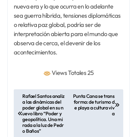
nueva era y lo que ocurra en lo adelante
sea guerra híbrida, tensiones diplomáticas
o relativa paz global, podría ser de
interpretación abierta para el mundo que
observa de cerca, el devenir de los
acontecimientos.
Views Totales 25
N
Rafael Santos analiz
Punta Cana se trans
a las dinámicas del
forma: de turismo d
a
poder global en su n
e playa a cultura viv
v
uevo libro “Poder y
a
geopolítica. Una mi
e
rada a la luz de Pedr
o Baños”
g