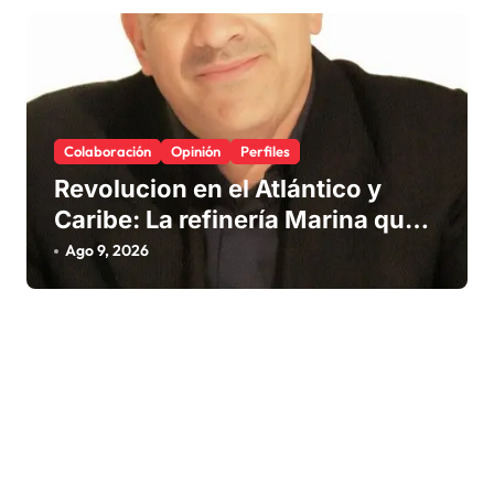
Colaboración
Opinión
Perfiles
Revolucion en el Atlántico y
Caribe: La refinería Marina que
promete salvar nuestras playas
Ago 9, 2026
del sargazo