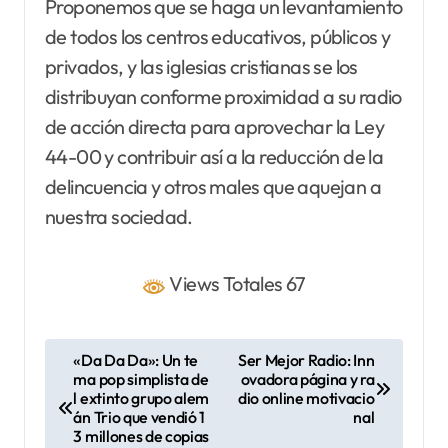
Proponemos que se haga un levantamiento
de todos los centros educativos, públicos y
privados, y las iglesias cristianas se los
distribuyan conforme proximidad a su radio
de acción directa para aprovechar la Ley
44-00 y contribuir así a la reducción de la
delincuencia y otros males que aquejan a
nuestra sociedad.
Views Totales 67
N
«Da Da Da»: Un te
Ser Mejor Radio: Inn
ma pop simplista de
ovadora página y ra
a
l extinto grupo alem
dio online motivacio
v
án Trio que vendió 1
nal
3 millones de copias