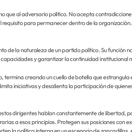
no que al adversario político. No acepta contradicciones
al requisito para permanecer dentro de la organización. 
o de la naturaleza de un partido político. Su función no
ar capacidades y garantizar la continuidad instituciona
 termina creando un cuello de botella que estrangula el
limita iniciativas y desalienta la participación de quien
estos dirigentes hablan constantemente de libertad, p
rarias a esos principios. Protegen sus posiciones con e
rten la política interna en un escenario de zancadilla