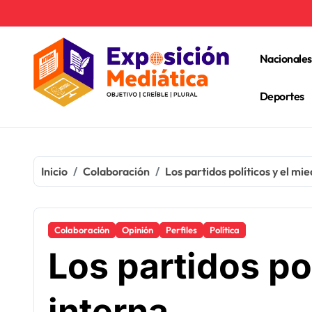
Ir
al
contenido
Nacionales
Deportes
Inicio
Colaboración
Los partidos políticos y el mi
Colaboración
Opinión
Perfiles
Política
Los partidos po
interna