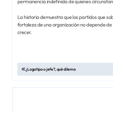
permanencia indefinida de quienes circunstan
La historia demuestra que los partidos que so
fortaleza de una organización no depende de un
crecer.
N
¿Logotipo o jefe?, qué dilema
a
v
e
g