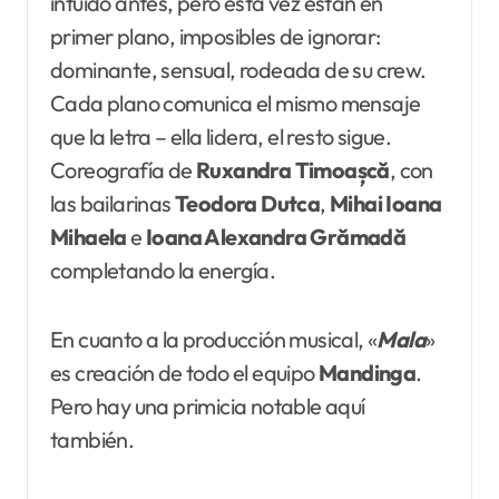
intuido antes, pero esta vez están en
primer plano, imposibles de ignorar:
dominante, sensual, rodeada de su crew.
Cada plano comunica el mismo mensaje
que la letra – ella lidera, el resto sigue.
Coreografía de
Ruxandra Timoașcă
, con
las bailarinas
Teodora Dutca
,
Mihai Ioana
Mihaela
e
Ioana Alexandra Grămadă
completando la energía.
En cuanto a la producción musical, «
Mala
»
es creación de todo el equipo
Mandinga
.
Pero hay una primicia notable aquí
también.