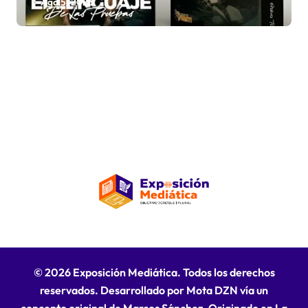
el propósito de Dios en medio de
Ago 5, 2026
la adversidad
© 2026 Exposición Mediática. Todos los derechos
reservados. Desarrollado por Mota DZN vía un
concepto original de Marcos Sánchez. Originado en La