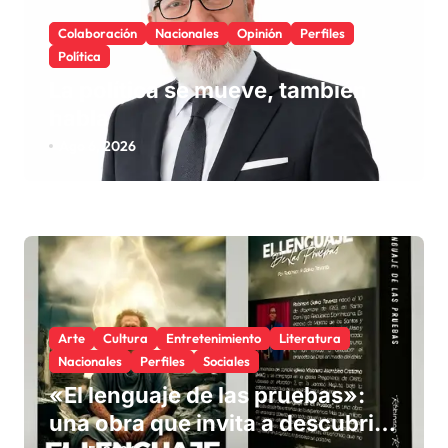
Colaboración
Nacionales
Opinión
Perfiles
Política
La política se mueve, también
habla
Ago 6, 2026
Arte
Cultura
Entretenimiento
Literatura
Nacionales
Perfiles
Sociales
«El lenguaje de las pruebas»:
una obra que invita a descubrir