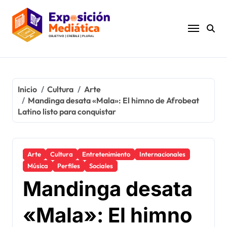
Ir
al
contenido
Inicio
Cultura
Arte
Mandinga desata «Mala»: El himno de Afrobeat
Latino listo para conquistar
Arte
Cultura
Entretenimiento
Internacionales
Música
Perfiles
Sociales
Mandinga desata
«Mala»: El himno