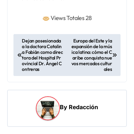
Views Totales 28
N
Dejan posesionada
Europa del Este y la
a la doctora Catalin
expansión de la mús
a
a Fabián como direc
ica latina: cómo el C
v
tora del Hospital Pr
aribe conquista nue
ovincial Dr. Ángel C
vos mercados cultur
e
ontreras
ales
g
a
c
i
By
Redacción
ó
n