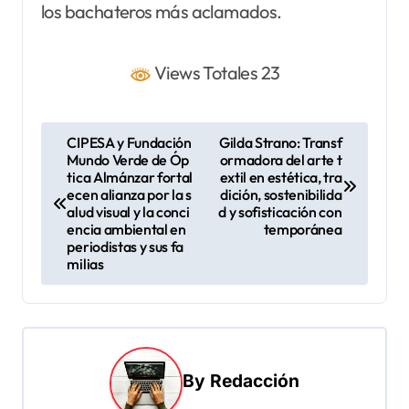
los bachateros más aclamados.
Views Totales 23
N
CIPESA y Fundación
Gilda Strano: Transf
Mundo Verde de Óp
ormadora del arte t
a
tica Almánzar fortal
extil en estética, tra
v
ecen alianza por la s
dición, sostenibilida
alud visual y la conci
d y sofisticación con
e
encia ambiental en
temporánea
periodistas y sus fa
g
milias
a
c
i
ó
By
Redacción
n