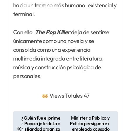
hacia un terreno más humano, existencial y
terminal.
Con ello,
The Pop Killer
deja de sentirse
únicamente como una novela y se
consolida como una experiencia
multimedia integrada entre literatura,
música y construcción psicológica de
personajes.
Views Totales 47
N
¿Quién fue el prime
Ministerio Público y
r Papa o jefe de la c
Policía persiguen ex
a
ristiandad organiza
empleado acusado