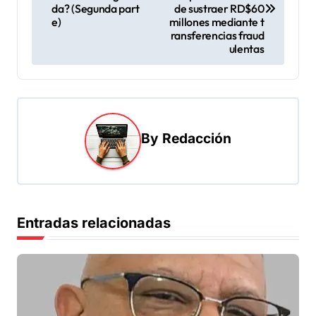
v
da? (Segunda part
de sustraer RD$60
e)
millones mediante t
e
ransferencias fraud
ulentas
g
a
c
i
By
Redacción
ó
n
d
e
Entradas relacionadas
e
n
t
r