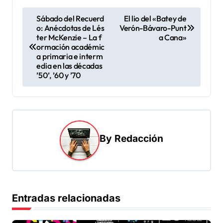
N
Sábado del Recuerd
El lio del «Batey de
o: Anécdotas de Lés
Verón-Bávaro-Punt
a
ter McKenzie – La f
a Cana»
v
ormación académic
a primaria e interm
e
edia en las décadas
’50’, ’60 y ’70
g
a
c
i
By
Redacción
ó
n
d
e
Entradas relacionadas
e