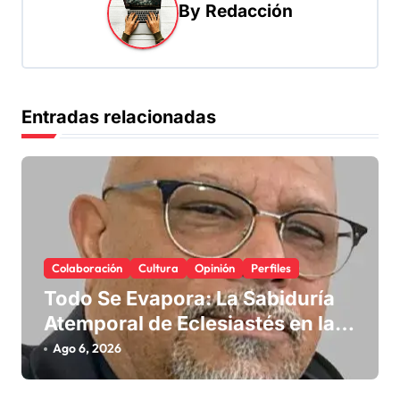
By
Redacción
ó
n
d
e
Entradas relacionadas
e
n
t
r
a
Colaboración
Cultura
Opinión
Perfiles
d
Todo Se Evapora: La Sabiduría
a
Atemporal de Eclesiastés en la
s
Era Digital
Ago 6, 2026