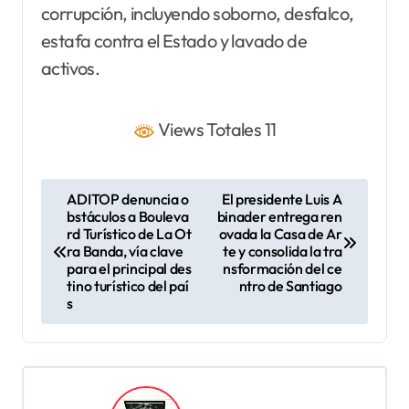
corrupción, incluyendo soborno, desfalco,
estafa contra el Estado y lavado de
activos.
Views Totales 11
N
ADITOP denuncia o
El presidente Luis A
bstáculos a Bouleva
binader entrega ren
a
rd Turístico de La Ot
ovada la Casa de Ar
v
ra Banda, vía clave
te y consolida la tra
para el principal des
nsformación del ce
e
tino turístico del paí
ntro de Santiago
s
g
a
c
i