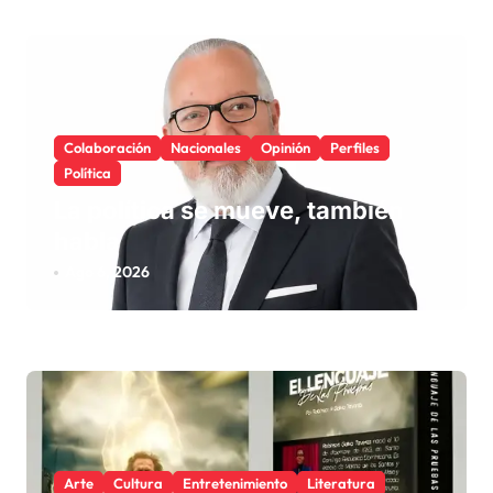
Colaboración
Nacionales
Opinión
Perfiles
Política
La política se mueve, también
habla
Ago 6, 2026
Arte
Cultura
Entretenimiento
Literatura