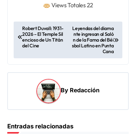
Views Totales 22
N
Robert Duvall: 1931-
Leyendas del diama
2026 – El Temple Sil
nte ingresan al Saló
a
encioso de Un Titán
n de la Fama del Béi
v
del Cine
sbol Latino en Punta
Cana
e
g
a
c
By
Redacción
i
ó
n
d
Entradas relacionadas