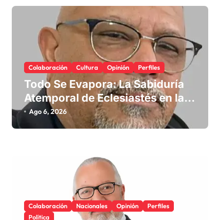
e
e
n
t
r
Colaboración
Cultura
Opinión
Perfiles
a
Todo Se Evapora: La Sabiduría
d
Atemporal de Eclesiastés en la
Era Digital
a
Ago 6, 2026
s
Colaboración
Nacionales
Opinión
Perfiles
Política