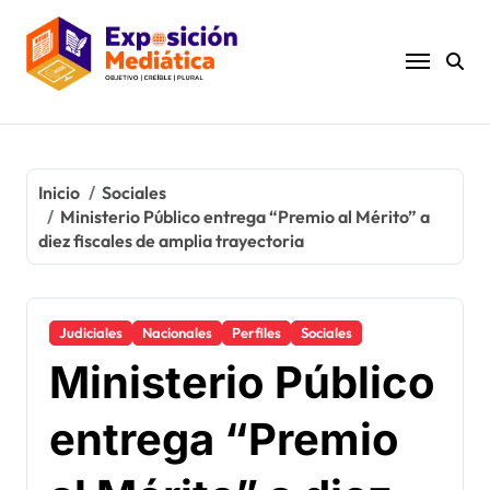
Ir
al
contenido
Inicio
Sociales
Ministerio Público entrega “Premio al Mérito” a
diez fiscales de amplia trayectoria
Judiciales
Nacionales
Perfiles
Sociales
Ministerio Público
entrega “Premio