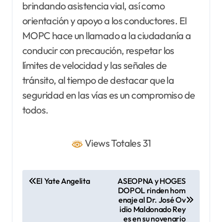
brindando asistencia vial, así como
orientación y apoyo a los conductores. El
MOPC hace un llamado a la ciudadanía a
conducir con precaución, respetar los
límites de velocidad y las señales de
tránsito, al tiempo de destacar que la
seguridad en las vías es un compromiso de
todos.
Views Totales 31
N
El Yate Angelita
ASEOPNA y HOGES
DOPOL rinden hom
a
enaje al Dr. José Ov
v
idio Maldonado Rey
es en su novenario