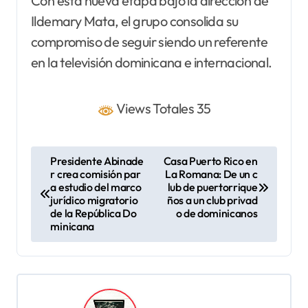
Con esta nueva etapa bajo la dirección de
Ildemary Mata, el grupo consolida su
compromiso de seguir siendo un referente
en la televisión dominicana e internacional.
Views Totales 35
N
Presidente Abinade
Casa Puerto Rico en
r crea comisión par
La Romana: De un c
a
a estudio del marco
lub de puertorrique
v
jurídico migratorio
ños a un club privad
de la República Do
o de dominicanos
e
minicana
g
a
c