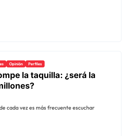
es
Opinión
Perfiles
pe la taquilla: ¿será la
millones?