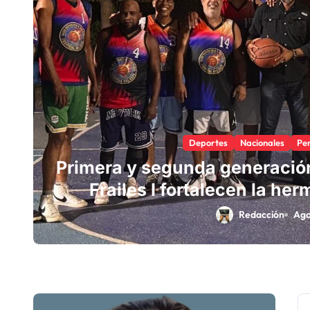
Deportes
Nacionales
Per
Primera y segunda generación
Frailes I fortalecen la he
reencuen
Redacción
Ago