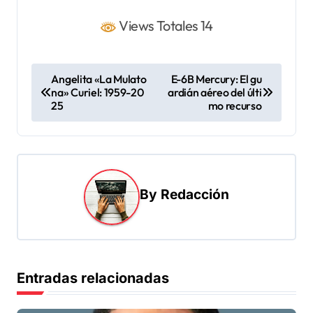
Views Totales 14
N
Angelita «La Mulato
E-6B Mercury: El gu
na» Curiel: 1959-20
ardián aéreo del últi
a
25
mo recurso
v
e
g
a
By
Redacción
c
i
ó
Entradas relacionadas
n
d