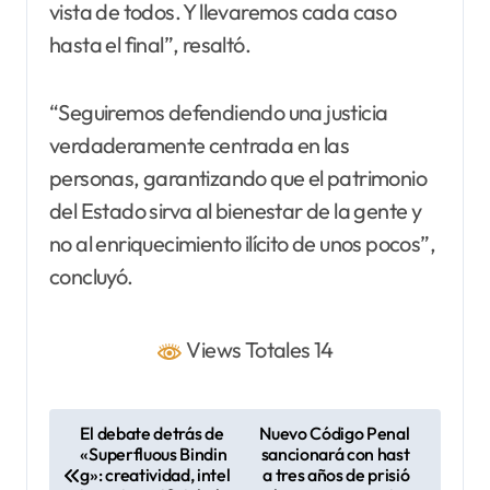
vista de todos. Y llevaremos cada caso
hasta el final”, resaltó.
“Seguiremos defendiendo una justicia
verdaderamente centrada en las
personas, garantizando que el patrimonio
del Estado sirva al bienestar de la gente y
no al enriquecimiento ilícito de unos pocos”,
concluyó.
Views Totales 14
N
El debate detrás de
Nuevo Código Penal
«Superfluous Bindin
sancionará con hast
a
g»: creatividad, intel
a tres años de prisió