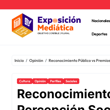
Ir
al
contenido
Nacionales
Deportes
Inicio
Opinión
Reconocimiento Público vs Premios
Cultura
Opinión
Perfiles
Sociales
Reconocimiento
Percepción Soc