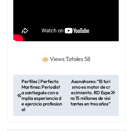
Views Totales 58
N
Perfiles | Perfecto
Asonahores: “El turi
Martínez: Periodist
smo es motor de cr
a
a santiagués con a
ecimiento. RD Espe
v
mplia experiencia d
ra 15 millones de visi
e ejercicio profesion
tantes en tres años”
e
al
g
a