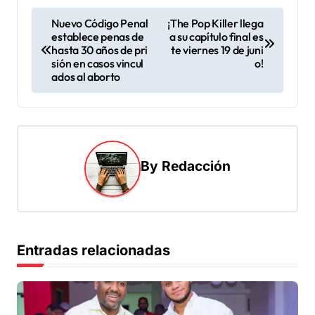
N
Nuevo Código Penal
¡The Pop Killer llega
establece penas de
a su capítulo final es
a
hasta 30 años de pri
te viernes 19 de juni
v
sión en casos vincul
o!
ados al aborto
e
g
a
c
By
Redacción
i
ó
n
d
Entradas relacionadas
e
e