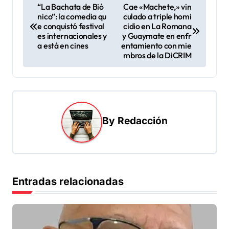
N
“La Bachata de Bió
Cae «Machete,» vin
nico”: la comedia qu
culado a triple homi
a
e conquistó festival
cidio en La Romana
v
es internacionales y
y Guaymate en enfr
a está en cines
entamiento con mie
e
mbros de la DiCRIM
g
a
c
i
By
Redacción
ó
n
d
Entradas relacionadas
e
e
n