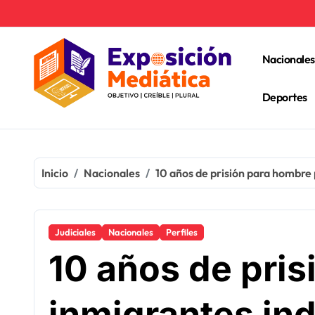
Ir
al
contenido
Nacionales
Deportes
Inicio
Nacionales
10 años de prisión para hombre
Judiciales
Nacionales
Perfiles
10 años de pris
inmigrantes i