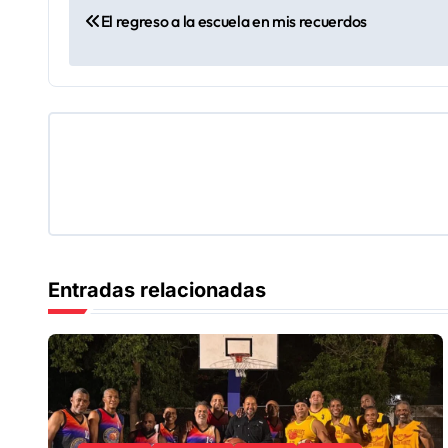
N
El regreso a la escuela en mis recuerdos
a
v
e
g
a
c
Entradas relacionadas
i
ó
n
d