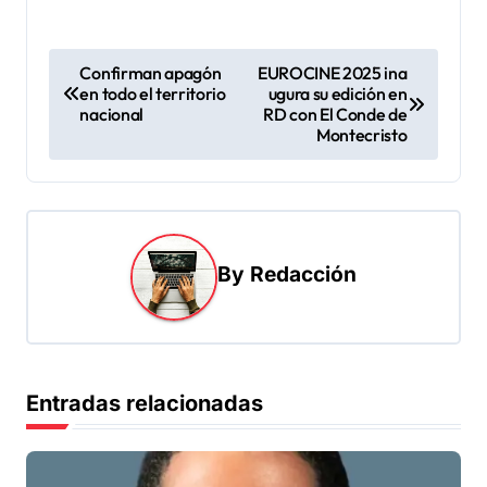
N
Confirman apagón
EUROCINE 2025 ina
en todo el territorio
ugura su edición en
a
nacional
RD con El Conde de
v
Montecristo
e
g
a
By
Redacción
c
i
ó
n
Entradas relacionadas
d
e