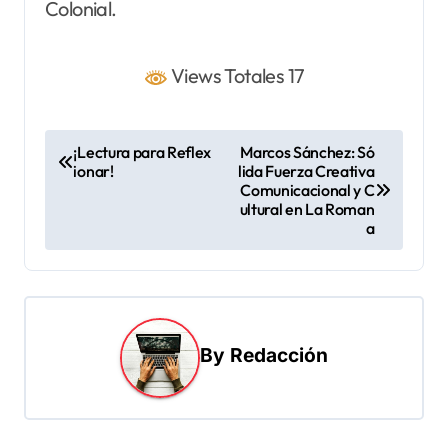
Colonial.
Views Totales 17
N
¡Lectura para Reflex
Marcos Sánchez: Só
ionar!
lida Fuerza Creativa
a
Comunicacional y C
v
ultural en La Roman
a
e
g
a
c
By
Redacción
i
ó
n