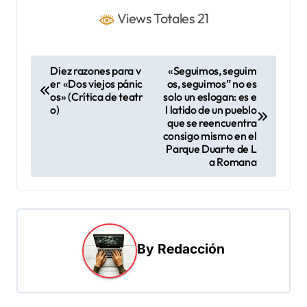
Views Totales 21
N
Diez razones para v
«Seguimos, seguim
er «Dos viejos pánic
os, seguimos” no es
a
os» (Crítica de teatr
solo un eslogan: es e
v
o)
l latido de un pueblo
que se reencuentra
e
consigo mismo en el
Parque Duarte de L
g
a Romana
a
c
i
ó
By
Redacción
n
d