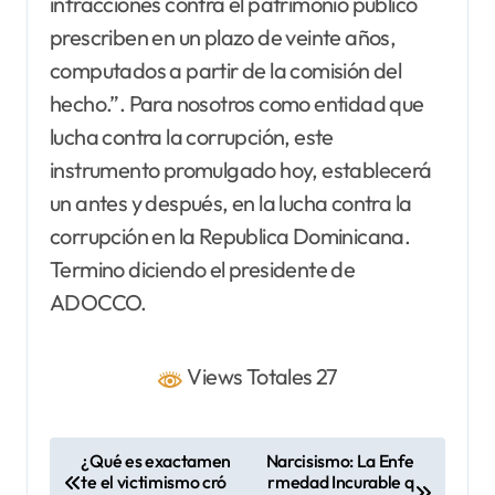
infracciones contra el patrimonio público
prescriben en un plazo de veinte años,
computados a partir de la comisión del
hecho.”. Para nosotros como entidad que
lucha contra la corrupción, este
instrumento promulgado hoy, establecerá
un antes y después, en la lucha contra la
corrupción en la Republica Dominicana.
Termino diciendo el presidente de
ADOCCO.
Views Totales 27
N
¿Qué es exactamen
Narcisismo: La Enfe
te el victimismo cró
rmedad Incurable q
a