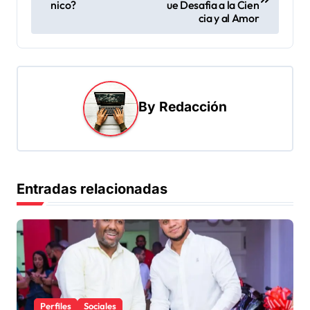
nico?
ue Desafia a la Cien
v
cia y al Amor
e
g
a
By
Redacción
c
i
ó
n
Entradas relacionadas
d
e
e
n
t
Perfiles
Sociales