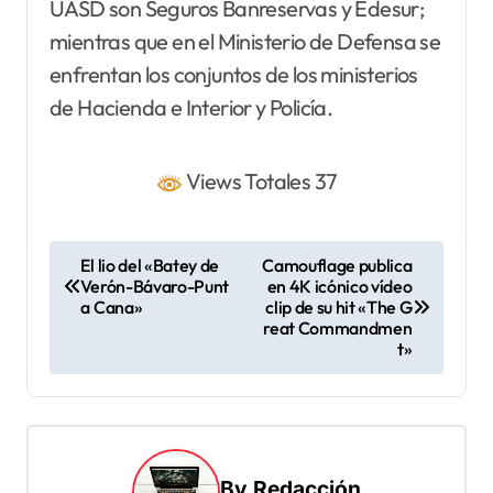
UASD son Seguros Banreservas y Edesur;
mientras que en el Ministerio de Defensa se
enfrentan los conjuntos de los ministerios
de Hacienda e Interior y Policía.
Views Totales 37
N
El lio del «Batey de
Camouflage publica
Verón-Bávaro-Punt
en 4K icónico vídeo
a
a Cana»
clip de su hit «The G
v
reat Commandmen
t»
e
g
a
c
By
Redacción