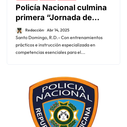
Policía Nacional culmina
primera “Jornada de
Validación de Perfiles y
Redacción
Abr 14, 2025
Competencias” como
Santo Domingo, R.D.- Con entrenamientos
prácticos e instrucción especializada en
parte del proceso de
competencias esenciales para el...
Transformación Policial