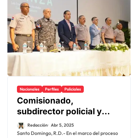
Nacionales
Perfiles
Policiales
Comisionado,
subdirector policial y
Servio Tulio Castaños
Redacción
Abr 5, 2025
encabezan jornada
Santo Domingo, R.D.- En el marco del proceso