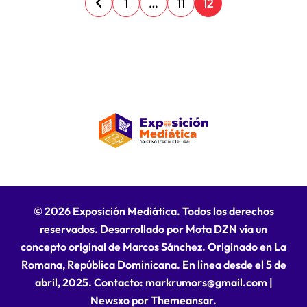
P
1
…
11
12
a
g
i
n
a
c
i
ó
n
© 2026 Exposición Mediática. Todos los derechos
d
reservados. Desarrollado por Mota DZN vía un
e
concepto original de Marcos Sánchez. Originado en La
Romana, República Dominicana. En línea desde el 5 de
e
abril, 2025. Contacto: markrumors@gmail.com
|
n
Newsxo
por
Themeansar
.