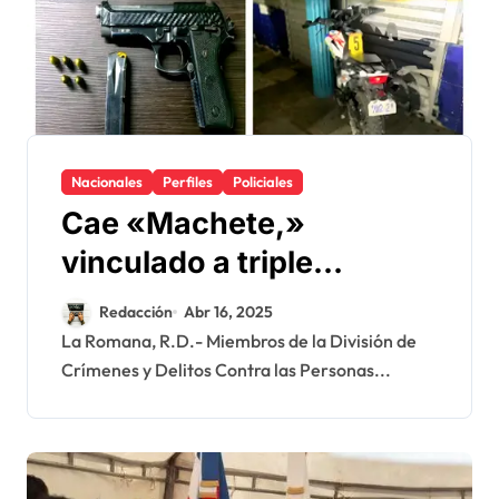
Nacionales
Perfiles
Policiales
Cae «Machete,»
vinculado a triple
homicidio en La Romana
Redacción
Abr 16, 2025
y Guaymate en
La Romana, R.D.- Miembros de la División de
Crímenes y Delitos Contra las Personas...
enfrentamiento con
miembros de la DiCRIM