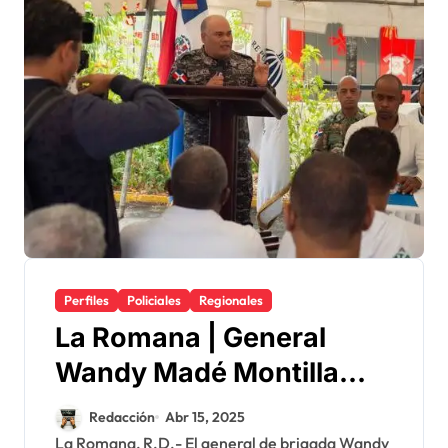
Perfiles
Policiales
Regionales
La Romana | General
Wandy Madé Montilla
encabeza inicio del
Redacción
Abr 15, 2025
Operativo de Seguridad y
La Romana, R.D.- El general de brigada Wandy