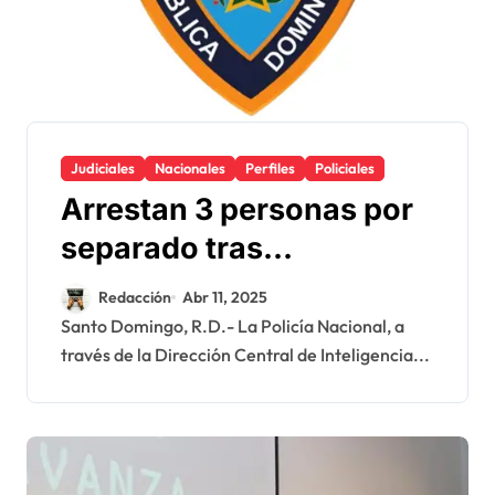
Judiciales
Nacionales
Perfiles
Policiales
Arrestan 3 personas por
separado tras
publicación en redes
Redacción
Abr 11, 2025
sociales de cadáver de
Santo Domingo, R.D.- La Policía Nacional, a
través de la Dirección Central de Inteligencia...
Rubby Pérez