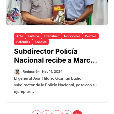
Arte
Cultura
Literatura
Nacionales
Perfiles
Policiales
Sociales
Subdirector Policía
Nacional recibe a Marcos
Sánchez en su despacho
Redacción
Nov 19, 2024
para adquirir su ejemplar
El general Juan Hilario Guzmán Badia,
subdirector de la Policía Nacional, posa con su
de «Relatos Biográficos:
ejemplar...
1983-2023»