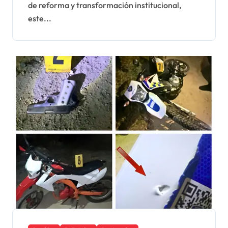
de reforma y transformación institucional,
“Dialoguemos de Policía”
este...
con miembros de la
institución