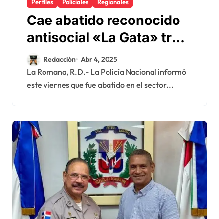
Perfiles
Policiales
Regionales
Cae abatido reconocido
antisocial «La Gata» tras
enfrentar agentes
Redacción
Abr 4, 2025
policiales en La Romana
La Romana, R.D.- La Policía Nacional informó
este viernes que fue abatido en el sector...