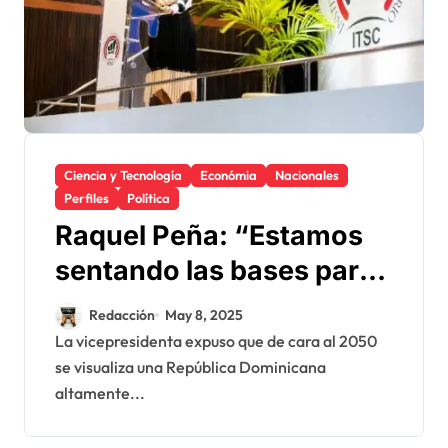
Ciencia y Tecnología
Económia
Nacionales
Perfiles
Política
Raquel Peña: “Estamos
sentando las bases para
una República
Redacción
May 8, 2025
Dominicana más
La vicepresidenta expuso que de cara al 2050
se visualiza una República Dominicana
próspera, innovadora y
altamente...
sostenible”