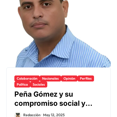
Colaboración
Nacionales
Opinión
Perfiles
Política
Sociales
Peña Gómez y su
compromiso social y
político
Redacción
May 12, 2025