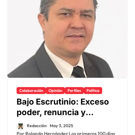
Colaboración
Opinión
Perfiles
Política
Bajo Escrutinio: Exceso
poder, renuncia y
aranceles en los 100 días
Redacción
May 3, 2025
de Trump como
Por Rolando Hernández Los primeros 100 días