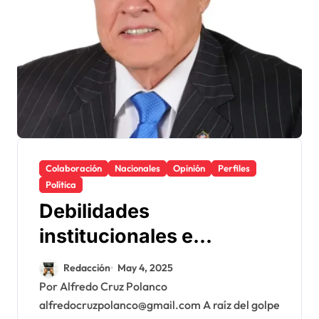
Colaboración
Nacionales
Opinión
Perfiles
Política
Debilidades
institucionales e
improvisaciones del
Redacción
May 4, 2025
gobierno de Abinader
Por Alfredo Cruz Polanco
alfredocruzpolanco@gmail.com A raíz del golpe