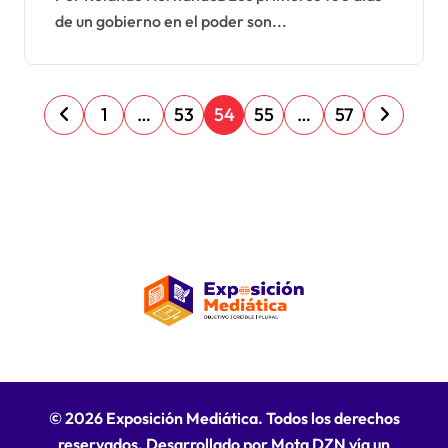
de un gobierno en el poder son...
presidente
P
1
…
53
54
55
…
57
a
g
i
n
a
c
i
ó
n
© 2026 Exposición Mediática. Todos los derechos
d
reservados. Desarrollado por Mota DZN vía un