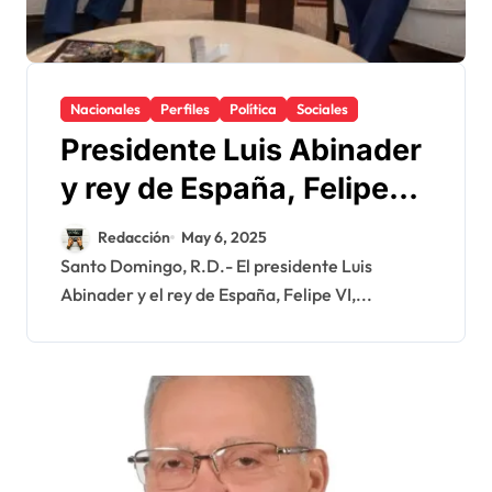
Nacionales
Perfiles
Política
Sociales
Presidente Luis Abinader
y rey de España, Felipe
VI, participarán en
Redacción
May 6, 2025
clausura Congreso
Santo Domingo, R.D.- El presidente Luis
Abinader y el rey de España, Felipe VI,...
Mundial de Derecho