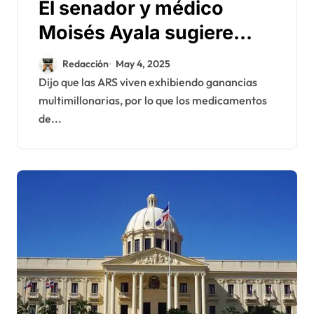
El senador y médico
Moisés Ayala sugiere
solución definitiva a
Redacción
May 4, 2025
medicamentos de alto
Dijo que las ARS viven exhibiendo ganancias
multimillonarias, por lo que los medicamentos
costo
de...