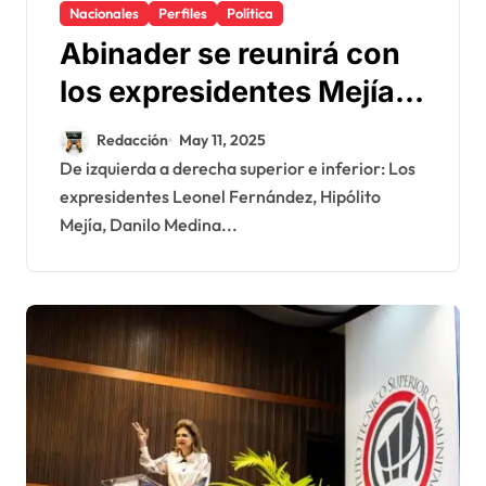
Nacionales
Perfiles
Política
Abinader se reunirá con
los expresidentes Mejía,
Fernández y Medina el
Redacción
May 11, 2025
miércoles 14 de mayo en
De izquierda a derecha superior e inferior: Los
expresidentes Leonel Fernández, Hipólito
el Ministerio de Defensa
Mejía, Danilo Medina...