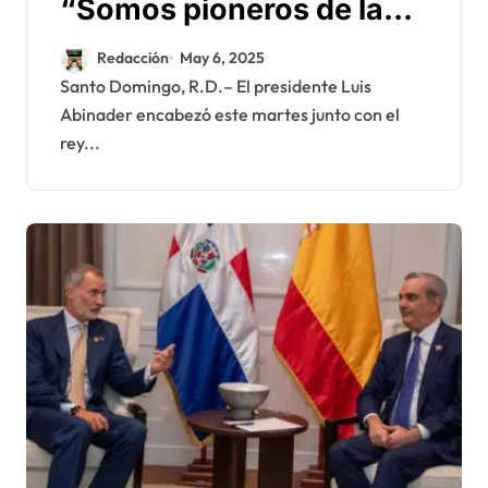
“Somos pioneros de la
justicia en el continente,
Redacción
May 6, 2025
y eso nos compromete a
Santo Domingo, R.D.– El presidente Luis
Abinader encabezó este martes junto con el
defenderla y mejorarla
rey...
cada día”