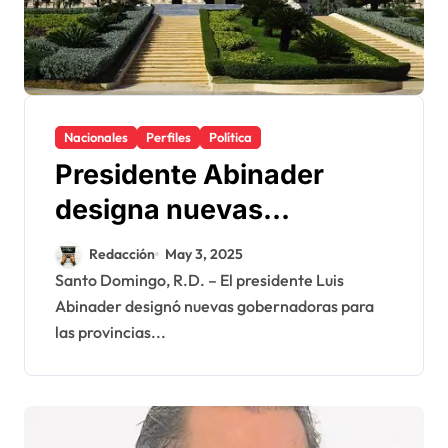
Nacionales
Perfiles
Política
Presidente Abinader
designa nuevas
gobernadoras en
Redacción
May 3, 2025
provincias La Altagracia,
Santo Domingo, R.D. – El presidente Luis
Abinader designó nuevas gobernadoras para
Monte Cristi y Santiago
las provincias...
Rodríguez