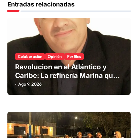
Entradas relacionadas
e
e
n
t
r
Colaboración
Opinión
Perfiles
a
Revolucion en el Atlántico y
d
Caribe: La refinería Marina que
a
promete salvar nuestras playas
Ago 9, 2026
s
del sargazo