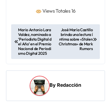
Views Totales 16
N
Mario Antonio Lara
José María Castillo
Valdez, nominado a
brinda una lectura í
a
‘Periodista Digital d
ntima sobre «Stolen
v
el Año’ en el Premio
Christmas» de Mark
Nacional de Periodi
Rumors
e
smo Digital 2025
g
a
c
i
By
Redacción
ó
n
d