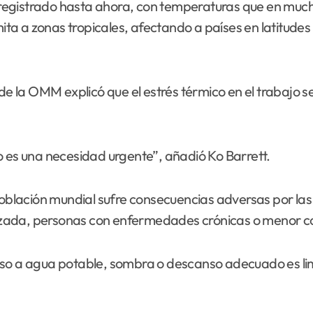
egistrado hasta ahora, con temperaturas que en mucha
imita a zonas tropicales, afectando a países en latitude
de la OMM explicó que el estrés térmico en el trabajo s
o es una necesidad urgente”, añadió Ko Barrett.
 población mundial sufre consecuencias adversas por la
zada, personas con enfermedades crónicas o menor con
eso a agua potable, sombra o descanso adecuado es lim