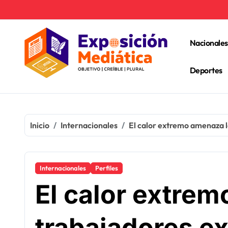
Ir
al
contenido
Nacionales
Deportes
Inicio
Internacionales
El calor extremo amenaza l
Internacionales
Perfiles
El calor extrem
trabajadores ex