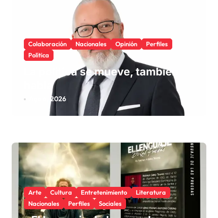
Colaboración
Nacionales
Opinión
Perfiles
Política
La política se mueve, también
habla
Ago 6, 2026
Arte
Cultura
Entretenimiento
Literatura
Nacionales
Perfiles
Sociales