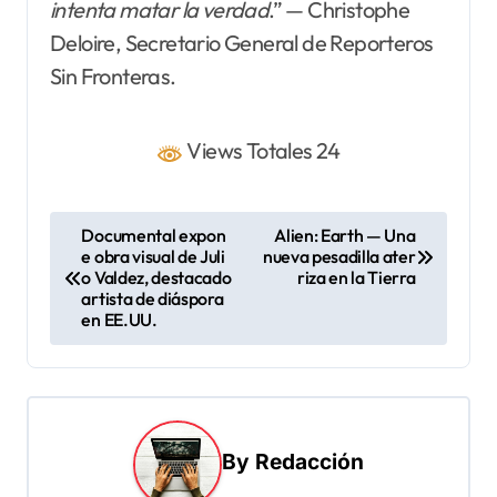
intenta matar la verdad
.” — Christophe
Deloire, Secretario General de Reporteros
Sin Fronteras.
Views Totales 24
N
Documental expon
Alien: Earth — Una
e obra visual de Juli
nueva pesadilla ater
a
o Valdez, destacado
riza en la Tierra
v
artista de diáspora
en EE.UU.
e
g
a
c
By
Redacción
i