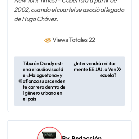
New York Times) – Cobertura a partir de
2002, cuando el cuartel se asoció al legado
de Hugo Chávez.
Views Totales 22
N
Tiburón Dandy estr
¿Intervendrá militar
ena el audiovisual d
mente EE.UU. a Ven
a
e «Malaguetona» y
ezuela?
v
afianza su ascenden
te carrera dentro de
e
l género urbano en
el país
g
a
c
i
By
Redacción