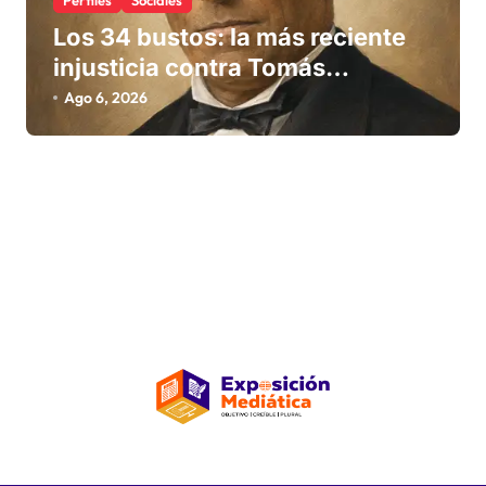
Los 34 bustos: la más reciente
injusticia contra Tomás
Bobadilla
Ago 6, 2026