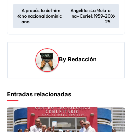
N
A propósito del him
Angelita «La Mulato
no nacional dominic
na» Curiel: 1959-20
a
ano
25
v
e
g
a
By
Redacción
c
i
ó
Entradas relacionadas
n
d
e
e