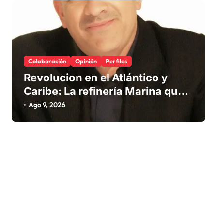
Colaboración
Opinión
Perfiles
Revolucion en el Atlántico y
Caribe: La refinería Marina que
promete salvar nuestras playas
Ago 9, 2026
del sargazo