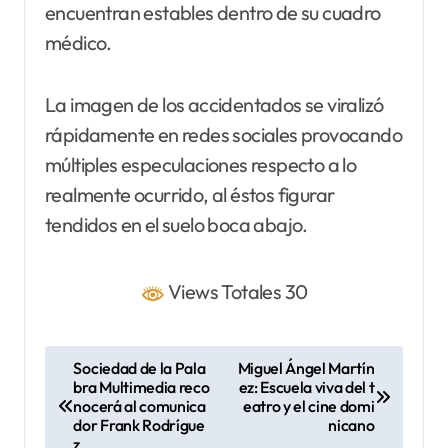
encuentran estables dentro de su cuadro
médico.
La imagen de los accidentados se viralizó
rápidamente en redes sociales provocando
múltiples especulaciones respecto a lo
realmente ocurrido, al éstos figurar
tendidos en el suelo boca abajo.
Views Totales 30
N
Sociedad de la Pala
Miguel Ángel Martín
bra Multimedia reco
ez: Escuela viva del t
a
nocerá al comunica
eatro y el cine domi
v
dor Frank Rodrígue
nicano
z