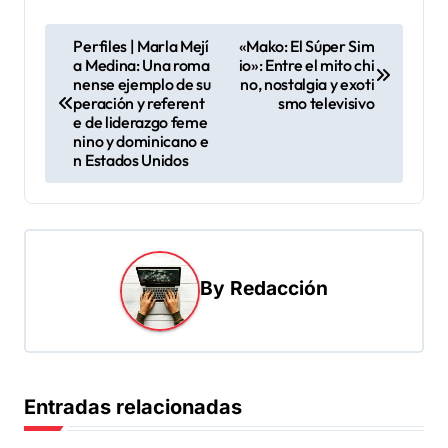
N
Perfiles | Marla Mejí
«Mako: El Súper Sim
a Medina: Una roma
io»: Entre el mito chi
a
nense ejemplo de su
no, nostalgia y exoti
v
peración y referent
smo televisivo
e de liderazgo feme
e
nino y dominicano e
n Estados Unidos
g
a
c
i
By
Redacción
ó
n
d
e
Entradas relacionadas
e