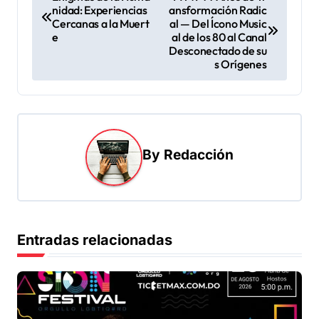
nidad: Experiencias
ansformación Radic
a
Cercanas a la Muert
al — Del Ícono Music
v
e
al de los 80 al Canal
Desconectado de su
e
s Orígenes
g
a
c
i
By
Redacción
ó
n
d
Entradas relacionadas
e
e
n