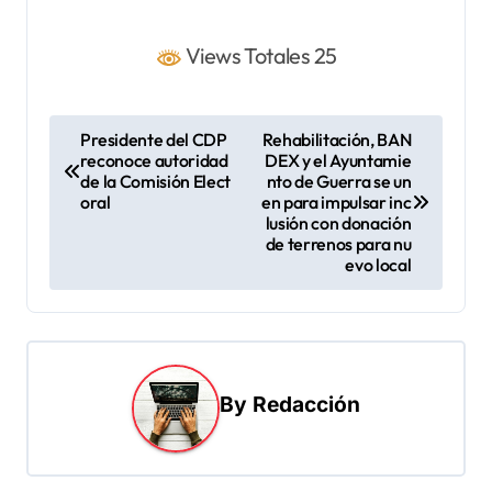
Views Totales 25
N
Presidente del CDP
Rehabilitación, BAN
reconoce autoridad
DEX y el Ayuntamie
a
de la Comisión Elect
nto de Guerra se un
v
oral
en para impulsar inc
lusión con donación
e
de terrenos para nu
evo local
g
a
c
i
By
Redacción
ó
n