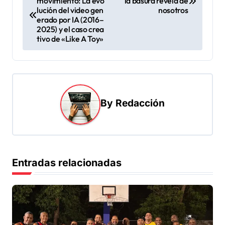
movimiento: La evo
la basura revela de
a
lución del video gen
nosotros
v
erado por IA (2016–
2025) y el caso crea
e
tivo de «Like A Toy»
g
a
c
i
By
Redacción
ó
n
d
Entradas relacionadas
e
e
n
t