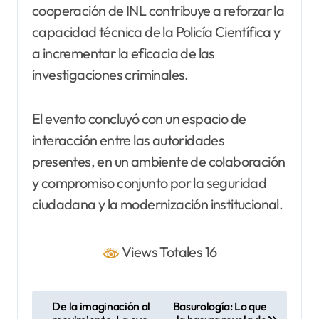
cooperación de INL contribuye a reforzar la
capacidad técnica de la Policía Científica y
a incrementar la eficacia de las
investigaciones criminales.
El evento concluyó con un espacio de
interacción entre las autoridades
presentes, en un ambiente de colaboración
y compromiso conjunto por la seguridad
ciudadana y la modernización institucional.
Views Totales 16
N
De la imaginación al
Basurología: Lo que