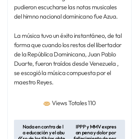
pudieron escucharse las notas musicales
del himno nacional dominicano fue Azua.
La música tuvo un éxito instantáneo, de tal
forma que cuando los restos del libertador
de la República Dominicana, Juan Pablo
Duarte, fueron traídos desde Venezuela ,
se escogió la música compuesta por el
maestro Reyes.
Views Totales 110
N
Nada en contra de l
IPPP y MMV expres
a educación y el abu
an pena y dolor por
a
so de los títulos obte
fallecimiento de per