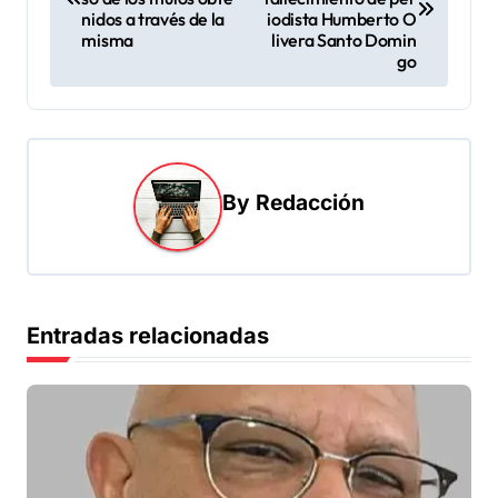
v
nidos a través de la
iodista Humberto O
misma
livera Santo Domin
e
go
g
a
c
i
By
Redacción
ó
n
d
Entradas relacionadas
e
e
n
t