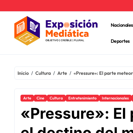
Ir
al
contenido
Nacionales
Deportes
Inicio
Cultura
Arte
«Pressure»: El parte meteor
Arte
Cine
Cultura
Entretenimiento
Internacionales
«Pressure»: El
el destino del