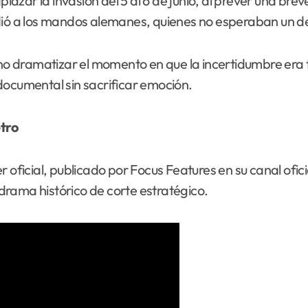
azar la invasión del 5 al 6 de junio, al prever una br
ndió a los mandos alemanes, quienes no esperaban un d
ino dramatizar el momento en que la incertidumbre era to
documental sin sacrificar emoción.
tro
iler oficial, publicado por Focus Features en su canal ofi
n drama histórico de corte estratégico.