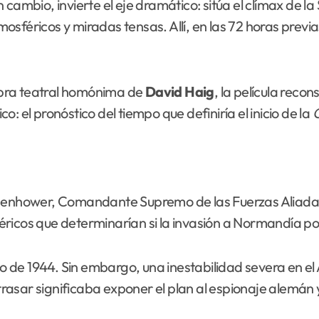
 cambio, invierte el eje dramático: sitúa el clímax de
sféricos y miradas tensas. Allí, en las 72 horas previa
bra teatral homónima de
David Haig
, la película recon
co: el pronóstico del tiempo que definiría el inicio de la
isenhower, Comandante Supremo de las Fuerzas Aliadas
ricos que determinarían si la invasión a Normandía po
nio de 1944. Sin embargo, una inestabilidad severa en e
rasar significaba exponer el plan al espionaje alemán 