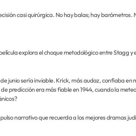
cisión casi quirúrgica. No hay balas; hay barómetros. 
 película explora el choque metodológico entre Stagg y 
de junio sería inviable. Krick, más audaz, confiaba en 
a de predicción era más fiable en 1944, cuando la met
ánicos?
n pulso narrativo que recuerda a los mejores dramas ju