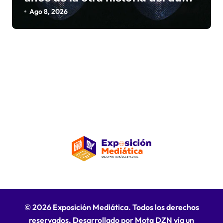
que convirtió las caras B en arte
Ago 8, 2026
© 2026 Exposición Mediática. Todos los derechos
reservados. Desarrollado por Mota DZN vía un