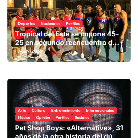
Deportes
Nacionales
Perfiles
Tropical del Este se impone 45-
25 en segundo reencuentro de
generaciones del baloncesto de
Ago 9, 2026
Los Frailes 1ero.
Arte
Cultura
Entretenimiento
Internacionales
Música
Opinión
Perfiles
Sociales
Pet Shop Boys: «Alternative», 31
años de la otra historia del dúo