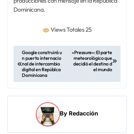
producciones con mensaje en la República
Dominicana.
Views Totales 25
N
Google construirá u
«Pressure»: El parte
n puerto internacio
meteorológico que
a
nal de intercambio
decidió el destino d
v
digital en Repúblca
el mundo
Dominicana
e
g
a
c
By
Redacción
i
ó