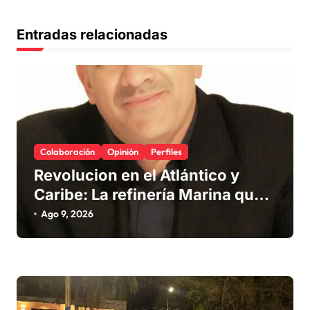
n
d
Entradas relacionadas
e
e
n
t
r
Colaboración
Opinión
Perfiles
a
Revolucion en el Atlántico y
d
Caribe: La refinería Marina que
promete salvar nuestras playas
a
Ago 9, 2026
del sargazo
s