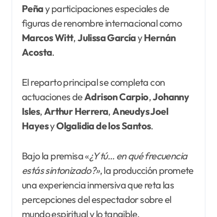
Peña
y participaciones especiales de
figuras de renombre internacional como
Marcos Witt
,
Julissa García
y
Hernán
Acosta
.
El reparto principal se completa con
actuaciones de
Adrison Carpio
,
Johanny
Isles
,
Arthur Herrera
,
Aneudys Joel
Hayes
y
Olgalidia de los Santos
.
Bajo la premisa «
¿Y tú… en qué frecuencia
estás
sintonizado?»
, la producción promete
una experiencia inmersiva que reta las
percepciones del espectador sobre el
mundo espiritual y lo tangible.